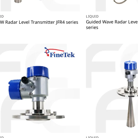
+
+
ID
LIQUID
Guided Wave Radar Level
 Radar Level Transmitter JFR4 series
series
+
+
ID
LIQUID