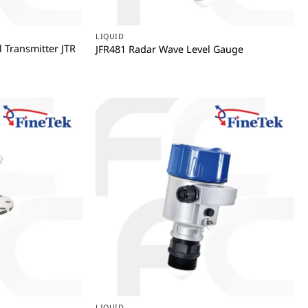
+
LIQUID
 Transmitter JTR
JFR481 Radar Wave Level Gauge
+
LIQUID