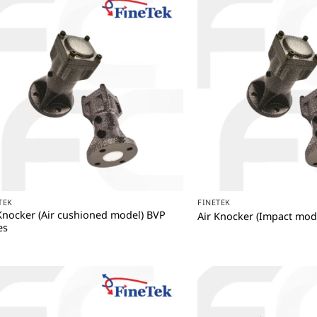
+
+
TEK
FINETEK
Knocker (Air cushioned model) BVP
Air Knocker (Impact mode
es