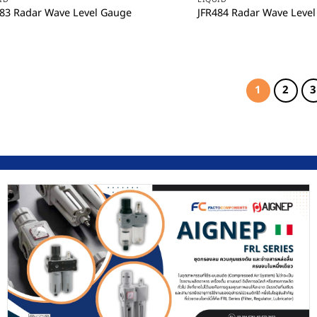
483 Radar Wave Level Gauge
JFR484 Radar Wave Leve
1
2
3