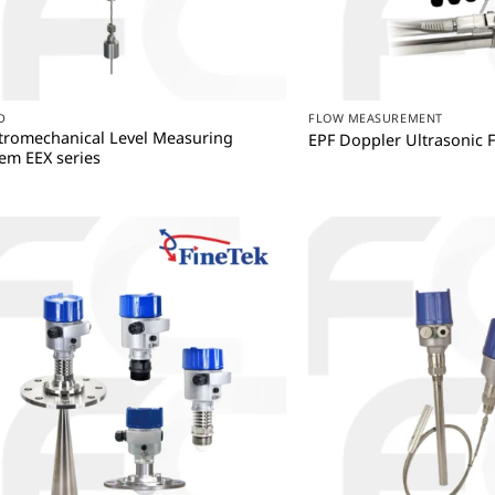
+
+
D
FLOW MEASUREMENT
tromechanical Level Measuring
EPF Doppler Ultrasonic 
em EEX series