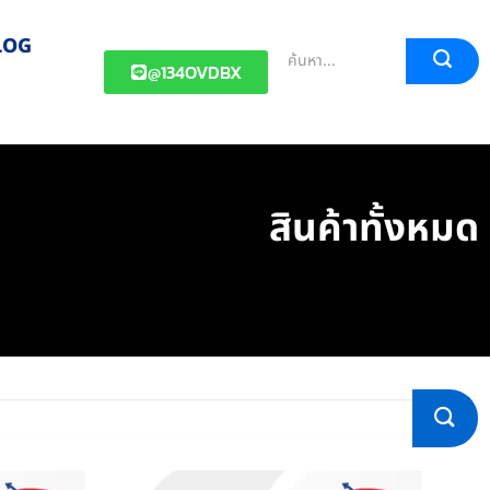
LOG
@134OVDBX
สินค้าทั้งหมด