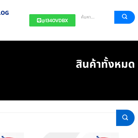
LOG
@134OVDBX
สินค้าทั้งหมด