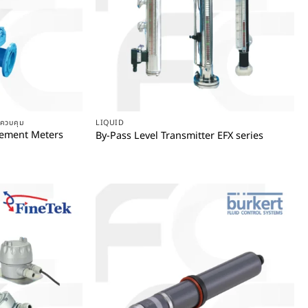
+
ละควบคุม
LIQUID
acement Meters
By-Pass Level Transmitter EFX series