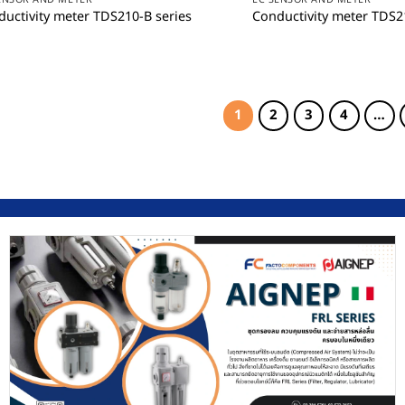
uctivity meter TDS210-B series
Conductivity meter TDS2
1
2
3
4
…