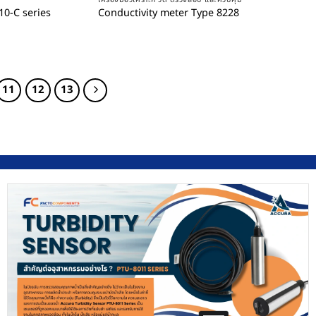
10-C series
Conductivity meter Type 8228
11
12
13