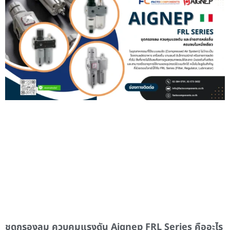
ชุดกรองลม ควบคุมแรงดัน Aignep FRL Series คืออะไร