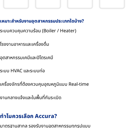
LCD
vortex
Smart
Flow
flowmeter
signal
Turbidity
Totalizer
LUGB-
isolator
meter
7610
C
1002S
PTU100
เหมาะสำหรับงานอุตสาหกรรมประเภทใดบ้าง?
series
series
series
series
ระบบควบคุมความร้อน (Boiler / Heater)
โรงงานอาหารและเครื่องดื่ม
อุตสาหกรรมเคมีและปิโตรเคมี
ระบบ HVAC และระบบท่อ
เครื่องจักรที่ต้องควบคุมอุณหภูมิแบบ Real-time
งานกลางแจ้งและในพื้นที่กันระเบิด
ทำไมควรเลือก Accura?
มาตรฐานสากล รองรับงานอุตสาหกรรมทุกรูปแบบ