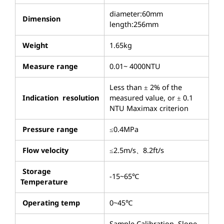
diameter:60mm
Dimension
length:256mm
Weight
1.65kg
Measure range
0.01~ 4000NTU
Less than ± 2% of the
Indication resolution
measured value, or ± 0.1
NTU Maximax criterion
Pressure range
≤0.4MPa
Flow velocity
≤2.5m/s、8.2ft/s
Storage
-15~65℃
Temperature
Operating temp
0~45℃