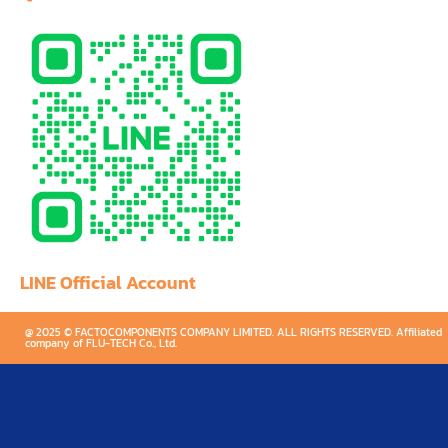
LINE Official Account
@ 2025 © FACTOCOMPONENTS COMPANY LIMITED. ALL RIGHTS RESERVED. Affiliated
company of FLU-TECH Co., Ltd.