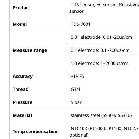
TDS sensor, EC sensor, Resistivit
Product
sensor
Model
TDS-7001
0.01 electrode: 0.01~20us/cm
Measure range
0.1 electrode: 0.1~200us/cm
1.0 electrode: 1~2000us/cm
Accuracy
±1%FS
Thread
G3/4
Pressure
5 bar
Material
stainless steel (SS304/ SS316)
NTC10K (PT1000, PT100, NTC2.
Temp compensation
optional)