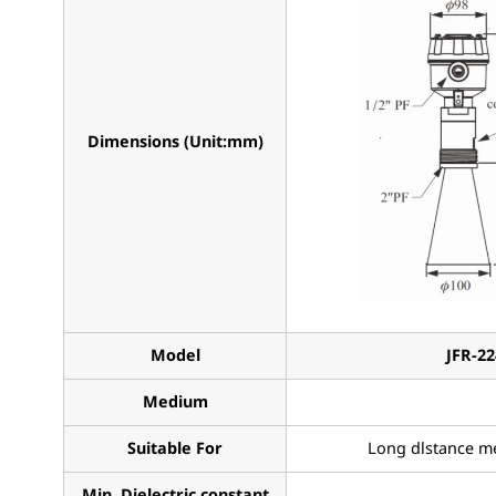
Dimensions (Unit:mm)
Model
JFR-22
Medium
Suitable For
Long dlstance 
Min. Dielectric constant