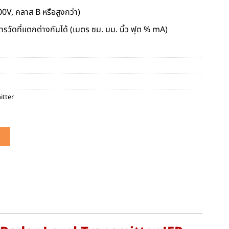
V, คลาส B หรือสูงกว่า)
ัดที่แตกต่างกันได้ (เมตร ซม. มม. นิ้ว ฟุต % mA)
itter