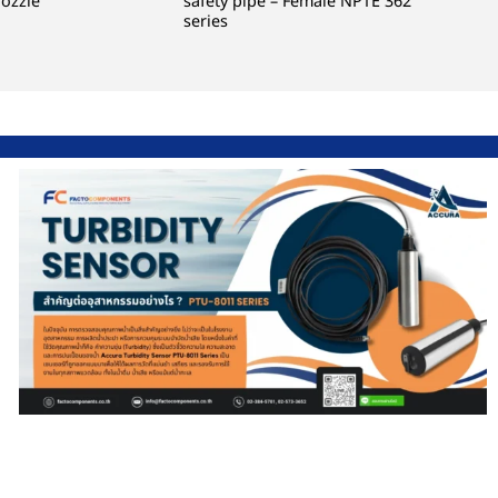
nozzle
safety pipe – Female NPTE 362
series