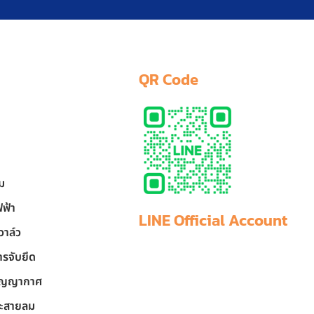
QR Code
ลม
ฟฟ้า
LINE Official Account
วาล์ว
รจับยึด
สูญญากาศ
ละสายลม