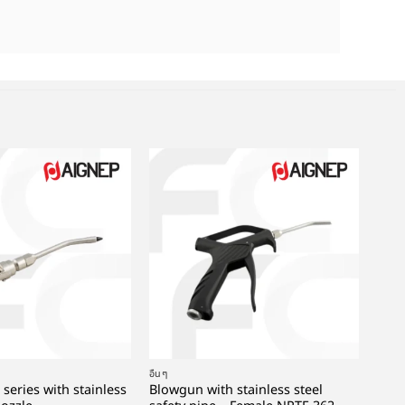
+
อื่นๆ
series with stainless
Blowgun with stainless steel