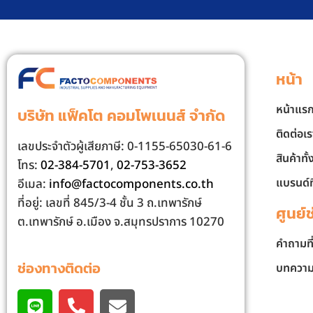
หน้า
หน้าแร
บริษัท แฟ็คโต คอมโพเนนส์ จํากัด
ติดต่อเร
เลขประจําตัวผู้เสียภาษี: 0-1155-65030-61-6
สินค้าทั
โทร:
02-384-5701
,
02-753-3652
แบรนด์ท
อีเมล:
info@factocomponents.co.th
ที่อยู่: เลขที่ 845/3-4 ชั้น 3 ถ.เทพารักษ์
ศูนย์
ต.เทพารักษ์ อ.เมือง จ.สมุทรปราการ 10270
คำถามที
ช่องทางติดต่อ
บทควา