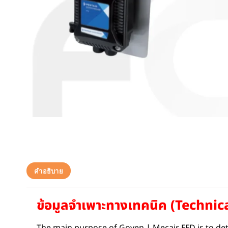
คำอธิบาย
ข้อมูลจำเพาะทางเทคนิค (Technic
The main purpose of Goyen | Mecair FFD is to detec