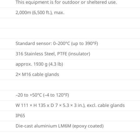
This equipment is for outdoor or sheltered use.
2,000m (6,500 ft.), max.
Standard sensor: 0–200°C (up to 390°F)
316 Stainless Steel, PTFE (insulator)
approx. 1930 g (4.3 lb)
2× M16 cable glands
–20 to +50°C (–4 to 120°F)
W 111 × H 135 x D 7 × 5.3 × 3 in.), excl. cable glands
IP65
Die-cast aluminium LM6M (epoxy coated)