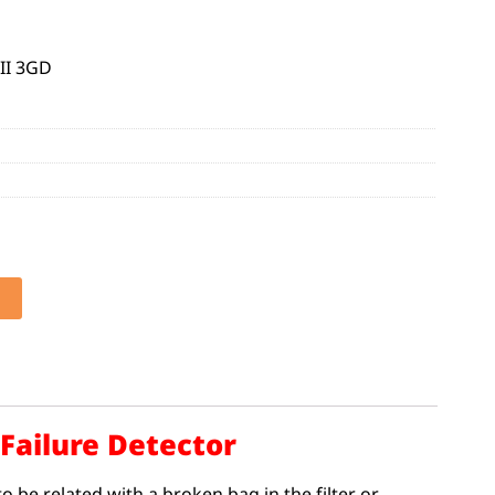
 II 3GD
 Failure Detector
o be related with a broken bag in the filter or