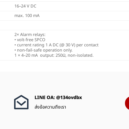
16–24 V DC
max. 100 mA
2× Alarm relays:
• volt-free SPCO
• current rating 1 A DC (@ 30 V) per contact
• non-fail-safe operation only.
1 × 4–20 mA output: 250Ω, non-isolated.
LINE OA: @134ovdbx
ส่งข้อความถึงเรา