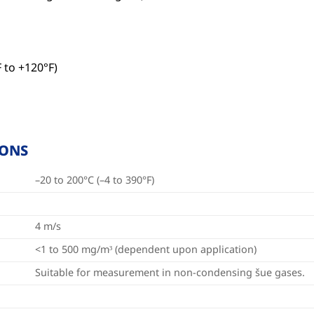
 to +120°F)
IONS
–20 to 200°C (–4 to 390°F)
4 m/s
<1 to 500 mg/m³ (dependent upon application)
Suitable for measurement in non-condensing šue gases.