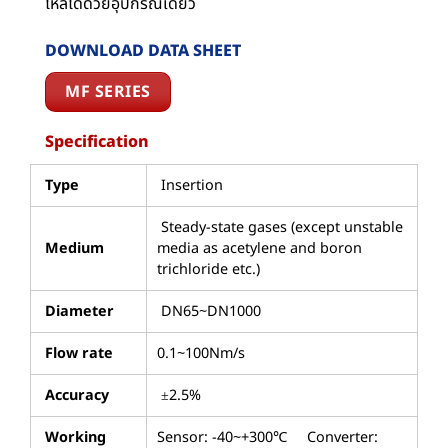
ไหลได้ด้วยอุปกรณ์เดียว
DOWNLOAD DATA SHEET
MF SERIES
Specification
Type
Insertion
Steady-state gases (except unstable
Medium
media as acetylene and boron
trichloride etc.)
Diameter
DN65~DN1000
Flow rate
0.1~100Nm/s
Accuracy
±2.5%
Working
Sensor: -40~+300℃ Converter: