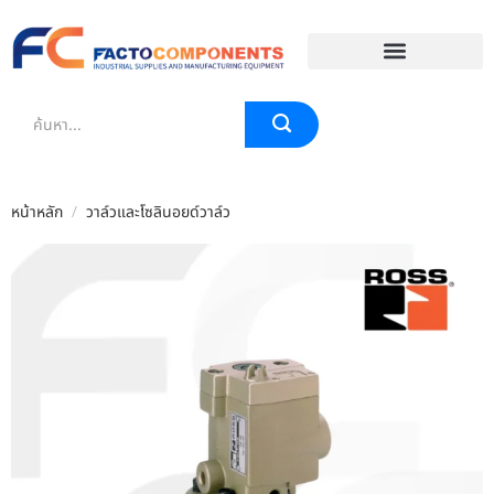
EVENT & BLOG
หน้าหลัก
/
วาล์วและโซลินอยด์วาล์ว