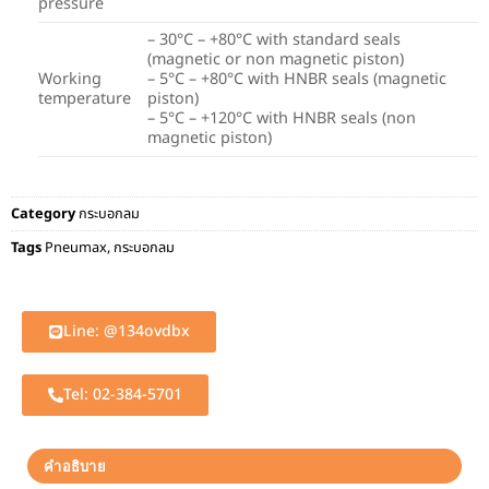
pressure
– 30°C – +80°C with standard seals
(magnetic or non magnetic piston)
Working
– 5°C – +80°C with HNBR seals (magnetic
temperature
piston)
– 5°C – +120°C with HNBR seals (non
magnetic piston)
Category
กระบอกลม
Tags
Pneumax
,
กระบอกลม
Line: @134ovdbx
Tel: 02-384-5701
คำอธิบาย