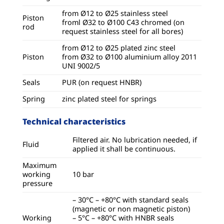
from Ø12 to Ø25 stainless steel
Piston
froml Ø32 to Ø100 C43 chromed (on
rod
request stainless steel for all bores)
from Ø12 to Ø25 plated zinc steel
Piston
from Ø32 to Ø100 aluminium alloy 2011
UNI 9002/5
Seals
PUR (on request HNBR)
Spring
zinc plated steel for springs
Technical characteristics
Filtered air. No lubrication needed, if
Fluid
applied it shall be continuous.
Maximum
working
10 bar
pressure
– 30°C – +80°C with standard seals
(magnetic or non magnetic piston)
Working
– 5°C – +80°C with HNBR seals