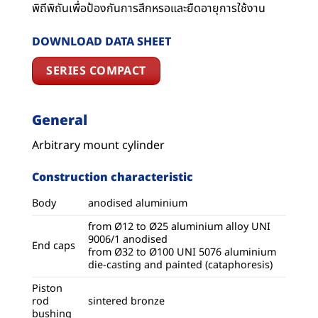
พิถีพิถันเพื่อป้องกันการสึกหรอและยืดอายุการใช้งาน
DOWNLOAD DATA SHEET
SERIES COMPACT
General
Arbitrary mount cylinder
Construction characteristic
Body
anodised aluminium
from Ø12 to Ø25 aluminium alloy UNI
9006/1 anodised
End caps
from Ø32 to Ø100 UNI 5076 aluminium
die-casting and painted (cataphoresis)
Piston
rod
sintered bronze
bushing