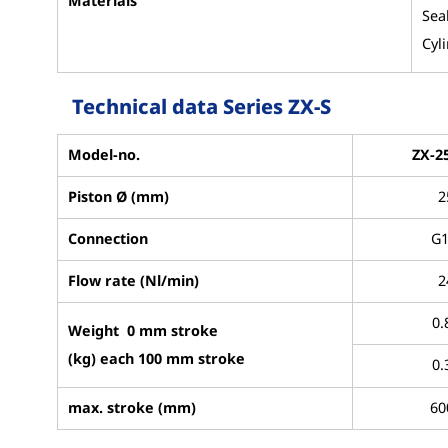
Materials
Sea
Cyl
Technical data Series ZX-S
Model-no.
ZX-25
Piston Ø (mm)
2
Connection
G1
Flow rate (Nl/min)
2
0.
Weight 0 mm stroke
(kg) each 100 mm stroke
0.
max. stroke (mm)
60