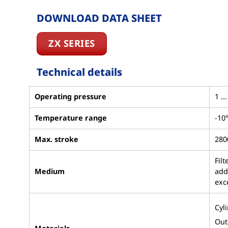
DOWNLOAD DATA SHEET
ZX SERIES
Technical details
Operating pressure
1 ..
Temperature range
-10°
Max. stroke
28
Fil
Medium
add
exc
Cyl
Oute