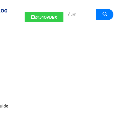
LOG
@134OVDBX
guide