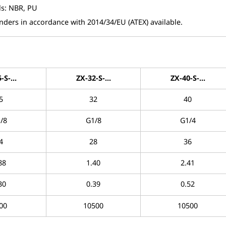
ls: NBR, PU
inders in accordance with 2014/34/EU (ATEX) available.
-S-...
ZX-32-S-...
ZX-40-S-...
5
32
40
/8
G1/8
G1/4
4
28
36
88
1.40
2.41
30
0.39
0.52
00
10500
10500