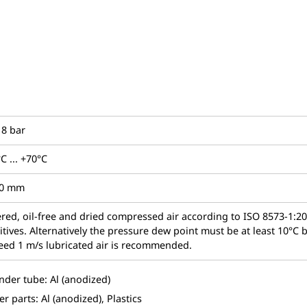
. 8 bar
C ... +70°C
00 mm
tered, oil-free and dried compressed air according to ISO 8573-1:201
itives. Alternatively the pressure dew point must be at least 10°C
eed 1 m/s lubricated air is recommended.
inder tube: Al (anodized)
r parts: Al (anodized), Plastics