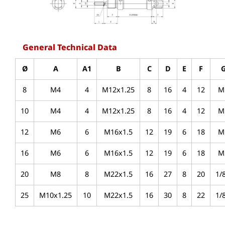
General Technical Data
Ø
A
A1
B
C
D
E
F
8
M4
4
M12x1.25
8
16
4
12
M
10
M4
4
M12x1.25
8
16
4
12
M
12
M6
6
M16x1.5
12
19
6
18
M
16
M6
6
M16x1.5
12
19
6
18
M
20
M8
8
M22x1.5
16
27
8
20
1/
25
M10x1.25
10
M22x1.5
16
30
8
22
1/