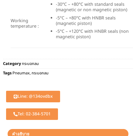
-30°C – +80°C with standard seals
(magnetic or non magnetic piston)
-5°C – +80°C with HNBR seals
Working
(magnetic piston)
temperature :
-5°C – +120°C with HNBR seals (non
magnetic piston)
Category
กระบอกลม
Tags
Pneumax
,
กระบอกลม
Line: @134ovdbx
Tel: 02-384-5701
คำอธิบาย