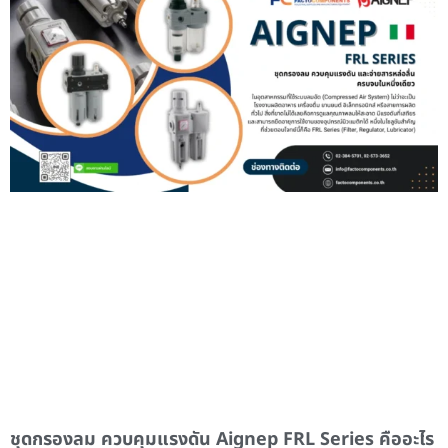
ชุดกรองลม ควบคุมแรงดัน Aignep FRL Series คืออะไร