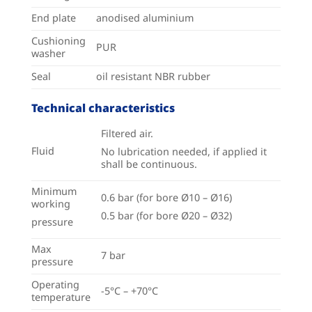
End plate
anodised aluminium
Cushioning
PUR
washer
Seal
oil resistant NBR rubber
Technical characteristics
Filtered air.
Fluid
No lubrication needed, if applied it
shall be continuous.
Minimum
0.6 bar (for bore Ø10 – Ø16)
working
0.5 bar (for bore Ø20 – Ø32)
pressure
Max
7 bar
pressure
Operating
-5°C – +70°C
temperature