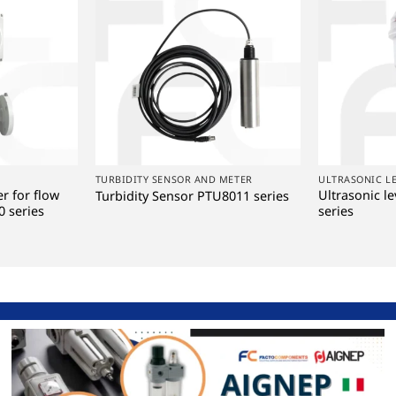
+
+
TURBIDITY SENSOR AND METER
ULTRASONIC L
r for flow
Ultrasonic l
Turbidity Sensor PTU8011 series
 series
series