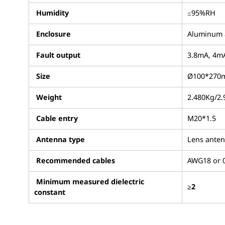
Humidity
≤95%RH
Enclosure
Aluminum al
Fault output
3.8mA, 4m
Size
Ø100*270
Weight
2.480Kg/2
Cable entry
M20*1.5
Antenna type
Lens anten
Recommended cables
AWG18 or 
Minimum measured dielectric
≥2
constant