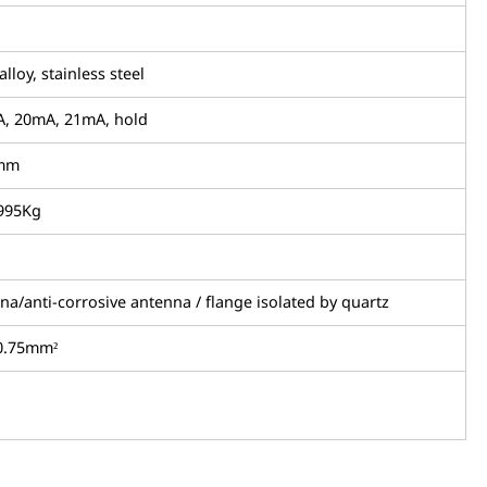
loy, stainless steel
A, 20mA, 21mA, hold
mm
.995Kg
na/anti-corrosive antenna / flange isolated by quartz
0.75mm²