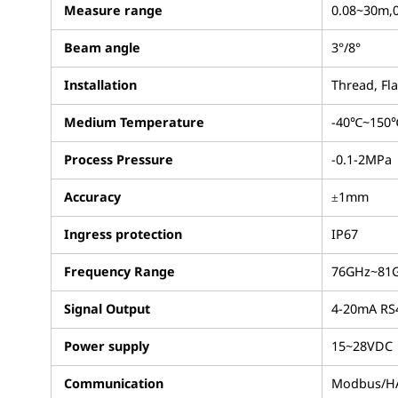
Measure range
0.08~30m,0
Beam angle
3°/8°
Installation
Thread, Fl
Medium Temperature
-40℃~150℃
Process Pressure
-0.1-2MPa
Accuracy
±1mm
Ingress protection
IP67
Frequency Range
76GHz~81
Signal Output
4-20mA RS
Power supply
15~28VDC
Communication
Modbus/H