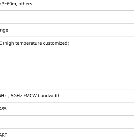
.3~60m, others
ange
 (high temperature customized）
GHz，5GHz FMCW bandwidth
485
ART