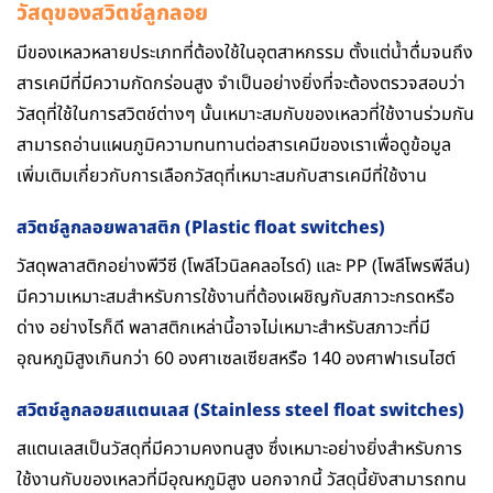
วัสดุของสวิตช์ลูกลอย
มีของเหลวหลายประเภทที่ต้องใช้ในอุตสาหกรรม ตั้งแต่น้ำดื่มจนถึง
สารเคมีที่มีความกัดกร่อนสูง จำเป็นอย่างยิ่งที่จะต้องตรวจสอบว่า
วัสดุที่ใช้ในการสวิตช์ต่างๆ นั้นเหมาะสมกับของเหลวที่ใช้งานร่วมกัน
สามารถอ่านแผนภูมิความทนทานต่อสารเคมีของเราเพื่อดูข้อมูล
เพิ่มเติมเกี่ยวกับการเลือกวัสดุที่เหมาะสมกับสารเคมีที่ใช้งาน
สวิตช์ลูกลอยพลาสติก (Plastic float switches)
วัสดุพลาสติกอย่างพีวีซี (โพลีไวนิลคลอไรด์) และ PP (โพลีโพรพีลีน)
มีความเหมาะสมสำหรับการใช้งานที่ต้องเผชิญกับสภาวะกรดหรือ
ด่าง อย่างไรก็ดี พลาสติกเหล่านี้อาจไม่เหมาะสำหรับสภาวะที่มี
อุณหภูมิสูงเกินกว่า 60 องศาเซลเซียสหรือ 140 องศาฟาเรนไฮต์
สวิตช์ลูกลอยสแตนเลส (Stainless steel float switches)
สแตนเลสเป็นวัสดุที่มีความคงทนสูง ซึ่งเหมาะอย่างยิ่งสำหรับการ
ใช้งานกับของเหลวที่มีอุณหภูมิสูง นอกจากนี้ วัสดุนี้ยังสามารถทน