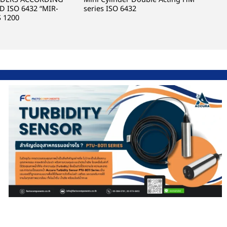
 ISO 6432 “MIR-
series ISO 6432
S 1200