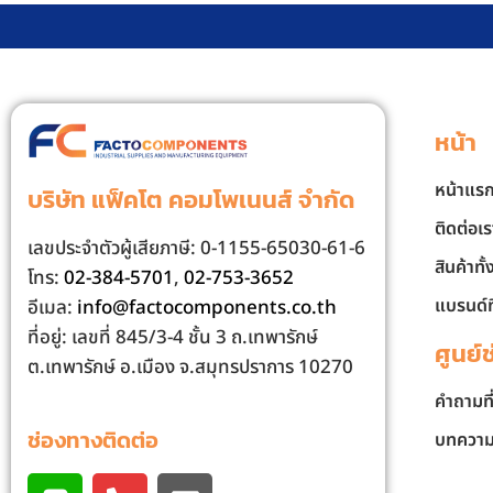
หน้า
หน้าแร
บริษัท แฟ็คโต คอมโพเนนส์ จํากัด
ติดต่อเร
เลขประจําตัวผู้เสียภาษี: 0-1155-65030-61-6
สินค้าทั
โทร:
02-384-5701
,
02-753-3652
แบรนด์ท
อีเมล:
info@factocomponents.co.th
ที่อยู่: เลขที่ 845/3-4 ชั้น 3 ถ.เทพารักษ์
ศูนย์
ต.เทพารักษ์ อ.เมือง จ.สมุทรปราการ 10270
คำถามที
ช่องทางติดต่อ
บทควา