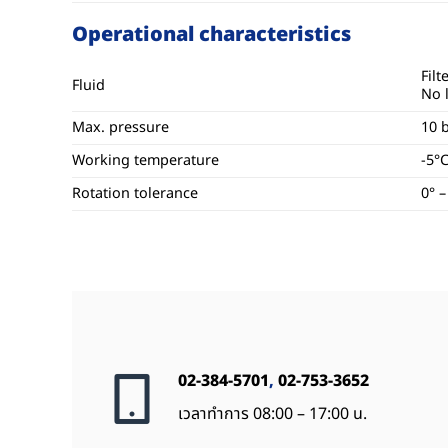
Operational characteristics
Filt
Fluid
No l
Max. pressure
10 
Working temperature
-5°
Rotation tolerance
0° –
02-384-5701
,
02-753-3652
เวลาทำการ 08:00 – 17:00 น.