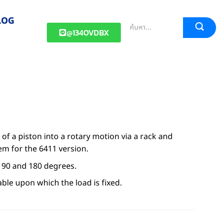
LOG
@134OVDBX
of a piston into a rotary motion via a rack and
tem for the 6411 version.
t 90 and 180 degrees.
ble upon which the load is fixed.