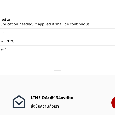
ered air.
ubrication needed, if applied it shall be continuous.
bar
C – +70°C
 +4°
LINE OA: @134ovdbx
ส่งข้อความถึงเรา