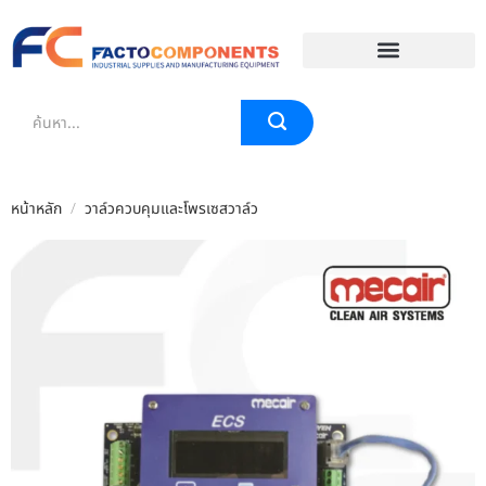
EVENT & BLOG
หน้าหลัก
/
วาล์วควบคุมและโพรเซสวาล์ว