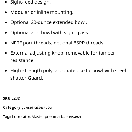
Sight-feed design.
Modular or inline mounting.
Optional 20-ounce extended bowl.
Optional zinc bowl with sight glass.
NPTF port threads; optional BSPP threads.
External adjusting knob; removable for tamper
resistance.
High-strength polycarbonate plastic bowl with steel
shatter Guard.
SKU
L28D
Category
อุปกรณ์เตรียมลมอัด
Tags
Lubricator
,
Master pneumatic
,
ชุดกรองลม