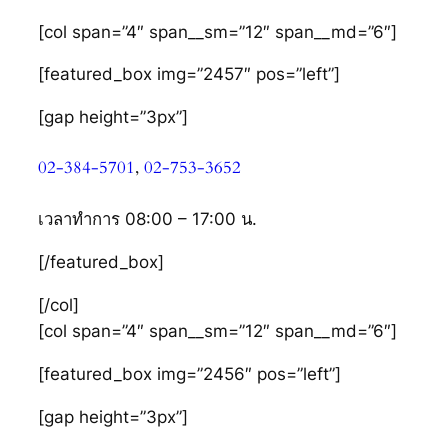
[col span=”4″ span__sm=”12″ span__md=”6″]
[featured_box img=”2457″ pos=”left”]
[gap height=”3px”]
02-384-5701
,
02-753-3652
เวลาทำการ 08:00 – 17:00 น.
[/featured_box]
[/col]
[col span=”4″ span__sm=”12″ span__md=”6″]
[featured_box img=”2456″ pos=”left”]
[gap height=”3px”]