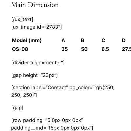
Main Dimension
-20-70
[/ux_text]
Port size 1
[ux_image id=”2783″]
1/4″
Model (mm)
A
B
C
D
Standard rated flow P1
QS-08
35
50
6.5
27.
2300
[divider align=”center”]
The amount (L/min) P2
[gap height=”23px”]
1700
[section label=”Contact” bg_color=”rgb(250,
250, 250)”]
Weight (g)
[gap]
85
[row padding=”5 0px 0px 0px”
padding__md=”15px 0px 0px 0px”]