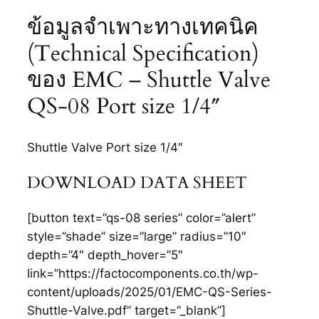
ข้อมูลจำเพาะทางเทคนิค
(Technical Specification)
ของ EMC – Shuttle Valve
QS-08 Port size 1/4″
Shuttle Valve Port size 1/4″
DOWNLOAD DATA SHEET
[button text=”qs-08 series” color=”alert”
style=”shade” size=”large” radius=”10″
depth=”4″ depth_hover=”5″
link=”https://factocomponents.co.th/wp-
content/uploads/2025/01/EMC-QS-Series-
Shuttle-Valve.pdf” target=”_blank”]