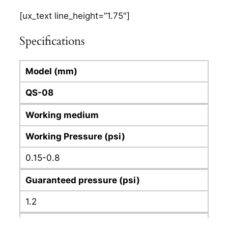
[ux_text line_height=”1.75″]
Specifications
Model (mm)
QS-08
Working medium
Clean air (After 40 µ m filtration )
Working Pressure (psi)
0.15-0.8
Guaranteed pressure (psi)
1.2
Working temperature