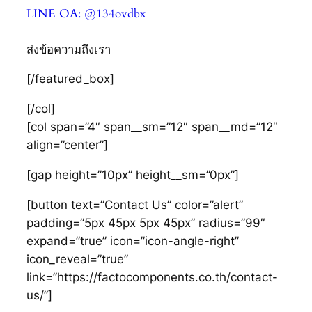
LINE OA: @134ovdbx
ส่งข้อความถึงเรา
[/featured_box]
[/col]
[col span=”4″ span__sm=”12″ span__md=”12″
align=”center”]
[gap height=”10px” height__sm=”0px”]
[button text=”Contact Us” color=”alert”
padding=”5px 45px 5px 45px” radius=”99″
expand=”true” icon=”icon-angle-right”
icon_reveal=”true”
link=”https://factocomponents.co.th/contact-
us/”]