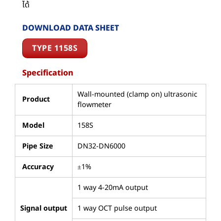
ได้
DOWNLOAD DATA SHEET
TYPE 1158S
Specification
Wall-mounted (clamp on) ultrasonic
Product
flowmeter
Model
158S
Pipe Size
DN32-DN6000
Accuracy
±1%
1 way 4-20mA output
Signal output
1 way OCT pulse output